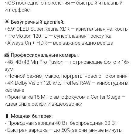
• iOS последнего поколения — быстрый и плавный
интерфейс
🌟
Безупречный дисплей:
• 6.9" OLED Super Retina XDR — кристальная четкость
• ProMotion 120 Гц — суперплавная прокрутка
• Always-On + HDR — все важное видно всегда
📸
Профессиональные камеры:
• 48+48+48 Мп Pro Fusion — потрясающие фото и 16×
зум
• Ночной режим, макро, портреты нового поколения
• 4K Dolby Vision 120 к/с, ProRes RAW — киностудия в
кармане
• Фронталка 18 Мп с автофокусом и Center Stage —
идеальные селфи и видеозвонки
🔋
Мощная батарея:
• Проводная зарядка 40 Вт, беспроводная 30 Вт
• Быстрая зарядка — до 50% за считанные минуты