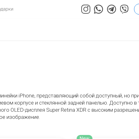
одарки
 линейки iPhone, представляющий собой доступный, но п
вом корпусе и стеклянной задней панелью. Доступно в т
ого OLED-дисплея Super Retina XDR с высоким разрешени
ное изображение.
New