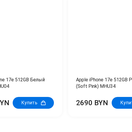
one 17e 512GB Белый
Apple iPhone 17e 512GB 
HU04
(Soft Pink) MHU34
BYN
2690 BYN
Купить
Купи