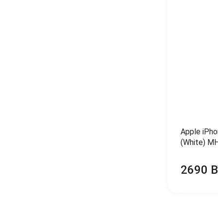
Apple iPh
(White) M
2690 