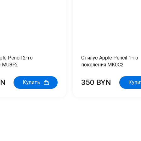
le Pencil 2-го
Стилус Apple Pencil 1-го
я MU8F2
поколения MK0C2
YN
350 BYN
Купить
Купи