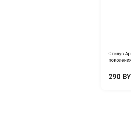
Стилус App
поколени
290 B