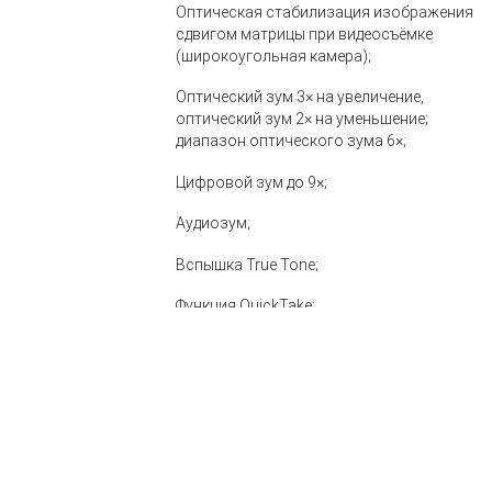
Оптическая стабилизация изображения
сдвигом матрицы при видеосъёмке
(широкоугольная камера);
Оптический зум 3× на увеличение,
оптический зум 2× на уменьшение;
диапазон оптического зума 6×;
Цифровой зум до 9×;
Аудиозум;
Вспышка True Tone;
Функция QuickTake;
Запись замедленного видео 1080р с
частотой 120 или 240 кадров в секунду;
Режим «Таймлапс» со стабилизацией
изображения;
Видео «Таймлапс» в Ночном режиме;