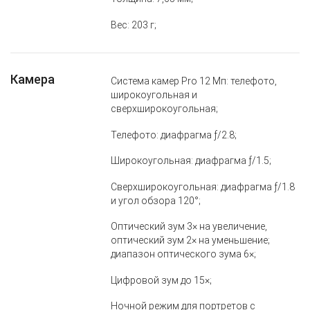
Вес: 203 г;
Камера
Система камер Pro 12 Мп: телефото,
широкоугольная и
сверхширокоугольная;
Телефото: диафрагма ƒ/2.8;
Широкоугольная: диафрагма ƒ/1.5;
Сверхширокоугольная: диафрагма ƒ/1.8
и угол обзора 120°;
Оптический зум 3× на увеличение,
оптический зум 2× на уменьшение;
диапазон оптического зума 6×;
Цифровой зум до 15×;
Ночной режим для портретов с