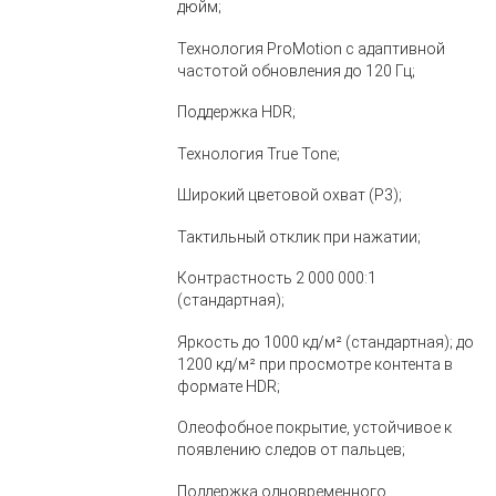
дюйм;
Технология ProMotion с адаптивной
частотой обновления до 120 Гц;
Поддержка HDR;
Технология True Tone;
Широкий цветовой охват (P3);
Тактильный отклик при нажатии;
Контрастность 2 000 000:1
(стандартная);
Яркость до 1000 кд/м² (стандартная); до
1200 кд/м² при просмотре контента в
формате HDR;
Олеофобное покрытие, устойчивое к
появлению следов от пальцев;
Поддержка одновременного