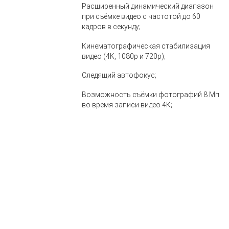
Расширенный динамический диапазон
при съёмке видео с частотой до 60
кадров в секунду;
Кинематографическая стабилизация
видео (4K, 1080p и 720p);
Следящий автофокус;
Возможность съёмки фотографий 8 Мп
во время записи видео 4К;
Увеличение при воспроизведении;
Форматы видео: HEVC и H.264;
Стереозвук;
Фронтальная
Камера 12 Мп;
камера
Диафрагма ƒ/2.2;
TrueDepth