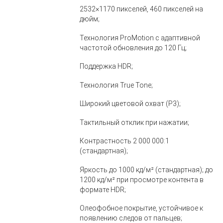
2532×1170 пикселей, 460 пикселей на
дюйм;
Технология ProMotion с адаптивной
частотой обновления до 120 Гц;
Поддержка HDR;
Технология True Tone;
Широкий цветовой охват (P3);
Тактильный отклик при нажатии;
Контрастность 2 000 000:1
(стандартная);
Яркость до 1000 кд/м² (стандартная); до
1200 кд/м² при просмотре контента в
формате HDR;
Олеофобное покрытие, устойчивое к
появлению следов от пальцев;