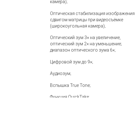
камера);
Оптическая стабилизация изображения
сдвигом матрицы при видеосъёмке
(широкоугольная камера);
Оптический зум 3× на увеличение,
оптический зум 2× на уменьшение;
диапазон оптического зума 6×;
Цифровой зум до 9×;
Аудиозум;
Вспышка True Tone;
Функция QuickTake;
Запись замедленного видео 1080р с
частотой 120 или 240 кадров в секунду;
Режим «Таймлапс» со стабилизацией
изображения;