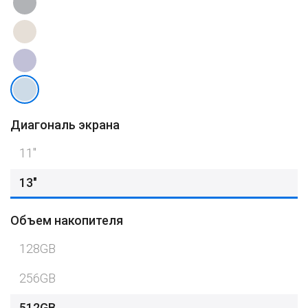
Диагональ экрана
11″
13"
Объем накопителя
128GB
256GB
512GB