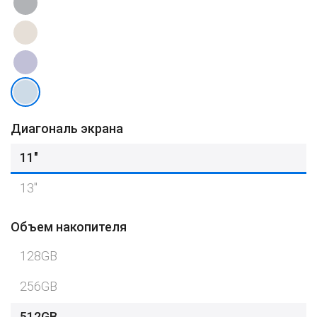
Диагональ экрана
11″
13"
Объем накопителя
128GB
256GB
512GB