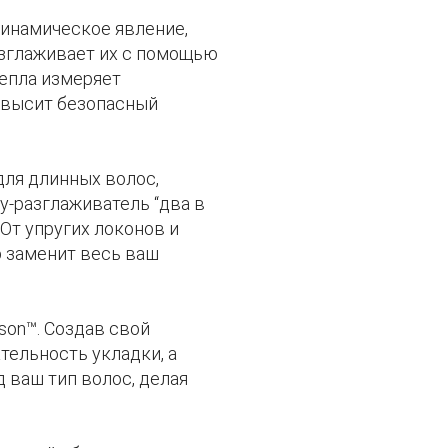
инамическое явление,
азглаживает их с помощью
тепла измеряет
ревысит безопасный
для длинных волос,
у-разглаживатель “два в
От упругих локонов и
р заменит весь ваш
son™. Создав свой
ельность укладки, а
 ваш тип волос, делая