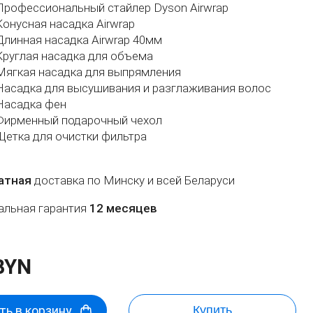
Профессиональный стайлер Dyson Airwrap
Конусная насадка Airwrap
Длинная насадка Airwrap 40мм
Круглая насадка для объема
Мягкая насадка для выпрямления
Насадка для высушивания и разглаживания волос​
Насадка фен
Фирменный подарочный чехол
Щетка для очистки фильтра
атная
доставка по Минску и всей Беларуси
льная гарантия
12 месяцев
BYN
ь в корзину
Купить