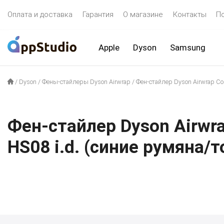
Оплата и доставка
Гарантия
О магазине
Контакты
П
Apple
Dyson
Samsung
/
Dyson
/
Фены-стайлеры Dyson Airwrap
/
Фен-стайлер Dyson Airwrap Co
Фен-стайлер Dyson Airwr
HS08 i.d. (синие румяна/т