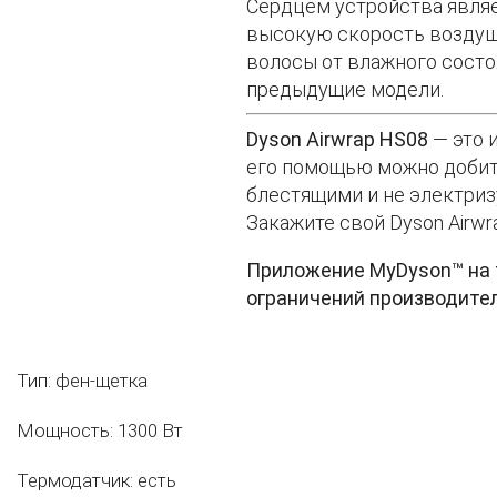
Сердцем устройства являе
высокую скорость воздушн
волосы от влажного состоя
предыдущие модели.
Dyson Airwrap HS08
— это 
его помощью можно добить
блестящими и не электриз
Закажите свой Dyson Airw
Приложение MyDyson™
на
ограничений производител
Тип: фен-щетка
Мощность: 1300 Вт
Термодатчик: есть