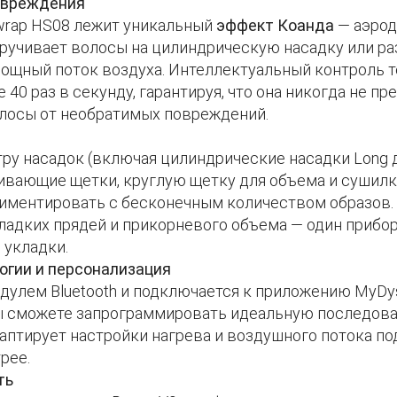
повреждения
rwrap HS08 лежит уникальный
эффект Коанда
— аэрод
кручивает волосы на цилиндрическую насадку или р
мощный поток воздуха. Интеллектуальный контроль 
 40 раз в секунду, гарантируя, что она никогда не п
олосы от необратимых повреждений.
ру насадок (включая цилиндрические насадки Long 
ивающие щетки, круглую щетку для объема и сушилк
иментировать с бесконечным количеством образов. 
гладких прядей и прикорневого объема — один прибо
 укладки.
огии и персонализация
улем Bluetooth и подключается к приложению MyDy
ы сможете запрограммировать идеальную последоват
аптирует настройки нагрева и воздушного потока под
рее.
ть