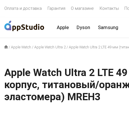
Оплата и доставка
Гарантия
О магазине
Контакты
П
Apple
Dyson
Samsung
/
Apple Watch
/
Apple Watch Ultra 2
/
Apple Watch Ultra 2 LTE 49 мм (т
Apple Watch Ultra 2 LTE 
корпус, титановый/оран
эластомера) MREH3