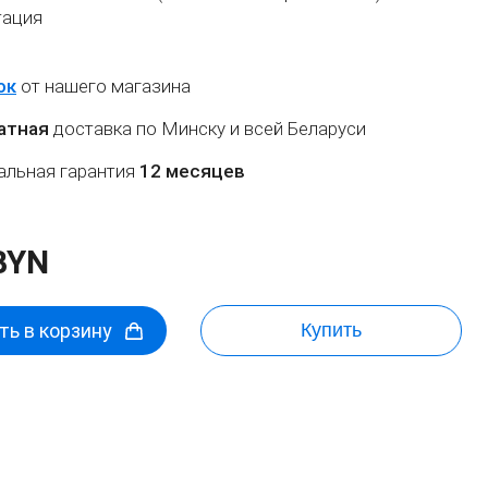
тация
ок
от нашего магазина
атная
доставка по Минску и всей Беларуси
льная гарантия
12 месяцев
BYN
ь в корзину
Купить