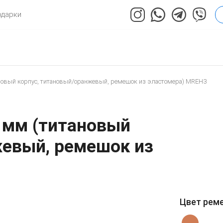
одарки
итановый корпус, титановый/оранжевый, ремешок из эластомера) MREH3
49 мм (титановый
жевый, ремешок из
Цвет рем