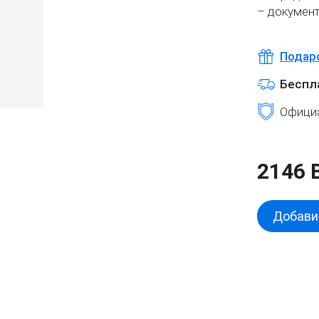
– докумен
Подар
Беспл
Официа
2146 
Добавит