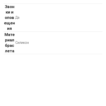
Звон
ки и
опов
Да
ещен
ия
Мате
риал
Силикон
брас
лета