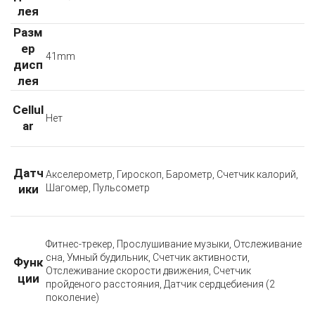
лея
Разм
ер
41mm
дисп
лея
Cellul
Нет
ar
Датч
Акселерометр, Гироскоп, Барометр, Счетчик калорий,
ики
Шагомер, Пульсометр
Фитнес-трекер, Прослушивание музыки, Отслеживание
сна, Умный будильник, Счетчик активности,
Функ
Отслеживание скорости движения, Счетчик
ции
пройденого расстояния, Датчик сердцебиения (2
поколение)