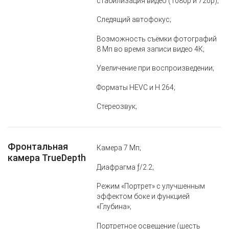
стабилизация видео (1080p и 720p);
Следящий автофокус;
Возможность съёмки фотографий
8 Мп во время записи видео 4К;
Увеличение при воспроизведении;
Форматы HEVC и H.264;
Стереозвук;
Фронтальная
Камера 7 Мп;
камера TrueDepth
Диафрагма ƒ/2.2;
Режим «Портрет» с улучшенным
эффектом боке и функцией
«Глубина»;
Портретное освещение (шесть