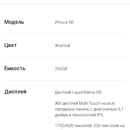
Модель
iPhone XR
Цвет
Желтый
Ёмкость
256GB
Дисплей
Дисплей Liquid Retina HD;
ЖК‑дисплей Multi‑Touch на всю
переднюю панель с диагональю 6,1
дюйма и технологией IPS;
1792×828 пикселей, 326 пикселей на