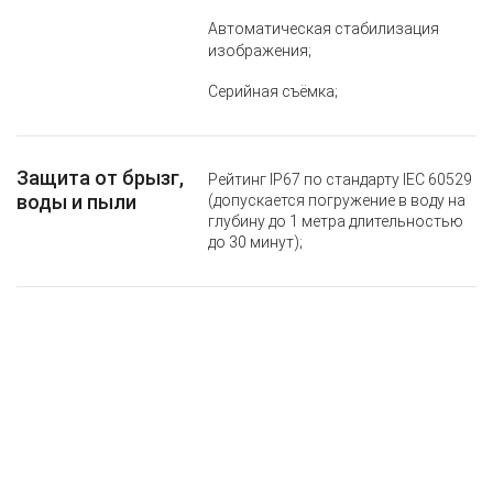
Автоматическая стабилизация
изображения;
Серийная съëмка;
Защита от брызг,
Рейтинг IP67 по стандарту IEC 60529
воды и пыли
(допускается погружение в воду на
глубину до 1 метра длительностью
до 30 минут);
Face ID
Распознавание лица с помощью
камеры TrueDepth;
Сотовая и
4G LTE Advanced;
беспроводная
Wi‑Fi 802.11ac с технологией MIMO
связь