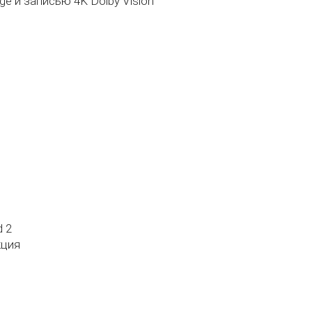
ge и записью 4K Dolby Vision
d 2
кция