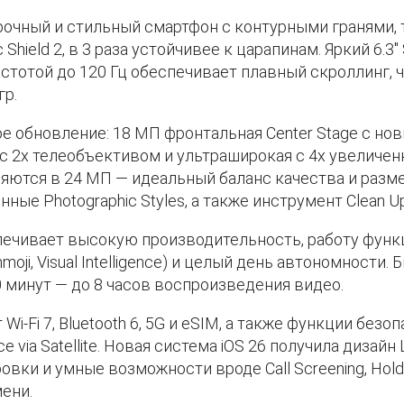
прочный и стильный смартфон с контурными гранями,
hield 2, в 3 раза устойчивее к царапинам. Яркий 6.3″ 
астотой до 120 Гц обеспечивает плавный скроллинг, 
гр.
 обновление: 18 МП фронтальная Center Stage с но
 с 2x телеобъективом и ультраширокая с 4x увеличе
яются в 24 МП — идеальный баланс качества и разм
нные Photographic Styles, а также инструмент Clean 
чивает высокую производительность, работу функций 
Genmoji, Visual Intelligence) и целый день автономности
10 минут — до 8 часов воспроизведения видео.
-Fi 7, Bluetooth 6, 5G и eSIM, а также функции безоп
nce via Satellite. Новая система iOS 26 получила дизайн 
вки и умные возможности вроде Call Screening, Hold 
ени.