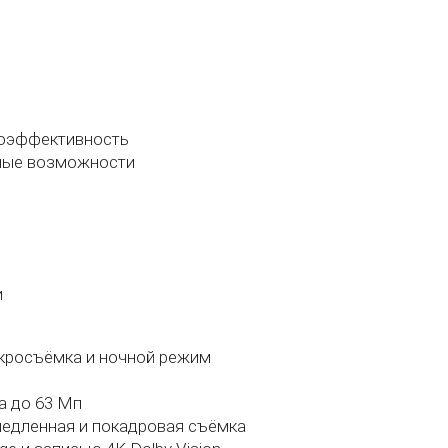
ргоэффективность
мные возможности
и
макросъёмка и ночной режим
а до 63 Мп
замедленная и покадровая съёмка