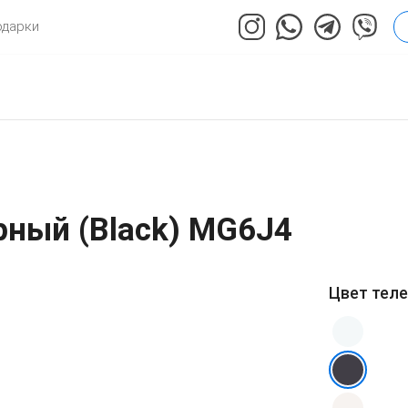
одарки
рный (Black) MG6J4
Цвет тел