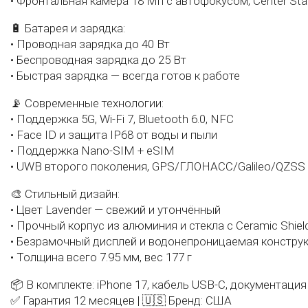
• Фронтальная камера 18 Мп с автофокусом, Center Sta
🔋 Батарея и зарядка:
• Проводная зарядка до 40 Вт
• Беспроводная зарядка до 25 Вт
• Быстрая зарядка — всегда готов к работе
📡 Современные технологии:
• Поддержка 5G, Wi-Fi 7, Bluetooth 6.0, NFC
• Face ID и защита IP68 от воды и пыли
• Поддержка Nano-SIM + eSIM
• UWB второго поколения, GPS/ГЛОНАСС/Galileo/QZSS
🎨 Стильный дизайн:
• Цвет Lavender — свежий и утончённый
• Прочный корпус из алюминия и стекла с Ceramic Shiel
• Безрамочный дисплей и водонепроницаемая констру
• Толщина всего 7.95 мм, вес 177 г
📦 В комплекте: iPhone 17, кабель USB-C, документация
✅ Гарантия 12 месяцев | 🇺🇸 Бренд: США