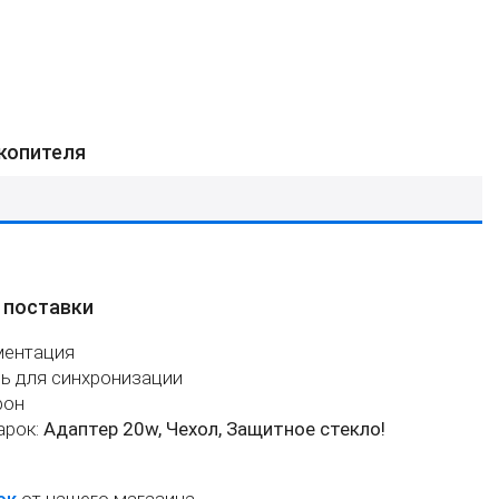
копителя
 поставки
ментация
ь для синхронизации
фон
арок:
Адаптер 20w, Чехол, Защитное стекло!
ок
от нашего магазина