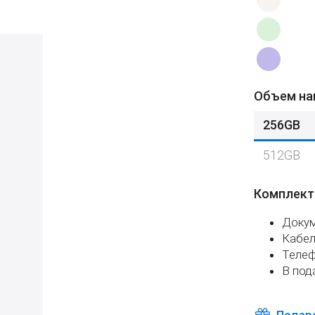
Объем на
256GB
512GB
Комплект
Доку
Кабел
Теле
В под
Подар