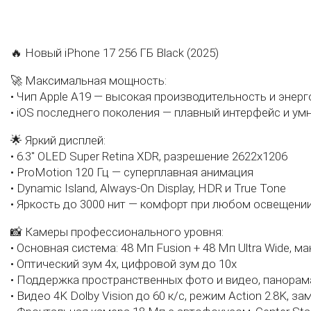
🔥 Новый iPhone 17 256 ГБ Black (2025)
🚀 Максимальная мощность:
• Чип Apple A19 — высокая производительность и эне
• iOS последнего поколения — плавный интерфейс и у
🌟 Яркий дисплей:
• 6.3" OLED Super Retina XDR, разрешение 2622x1206
• ProMotion 120 Гц — суперплавная анимация
• Dynamic Island, Always-On Display, HDR и True Tone
• Яркость до 3000 нит — комфорт при любом освещени
📸 Камеры профессионального уровня:
• Основная система: 48 Мп Fusion + 48 Мп Ultra Wide, 
• Оптический зум 4x, цифровой зум до 10x
• Поддержка пространственных фото и видео, панорам
• Видео 4K Dolby Vision до 60 к/с, режим Action 2.8K, 