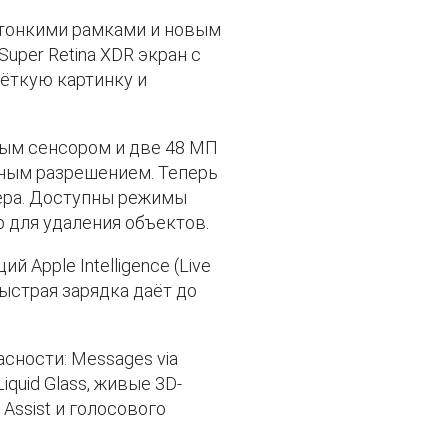
 тонкими рамками и новым
Super Retina XDR экран с
чёткую картинку и
вым сенсором и две 48 МП
нным разрешением. Теперь
ера. Доступны режимы
Up для удаления объектов.
Apple Intelligence (Live
. Быстрая зарядка даёт до
асности: Messages via
Liquid Glass, живые 3D-
Assist и голосового