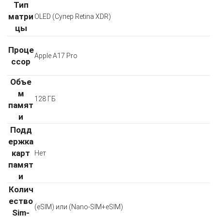
Тип
матри
OLED (Супер Retina XDR)
цы
Проце
Apple А17 Pro
ссор
Объе
м
128 ГБ
памят
и
Подд
ержка
карт
Нет
памят
и
Колич
ество
(eSIM) или (Nano-SIM+eSIM)
Sim-