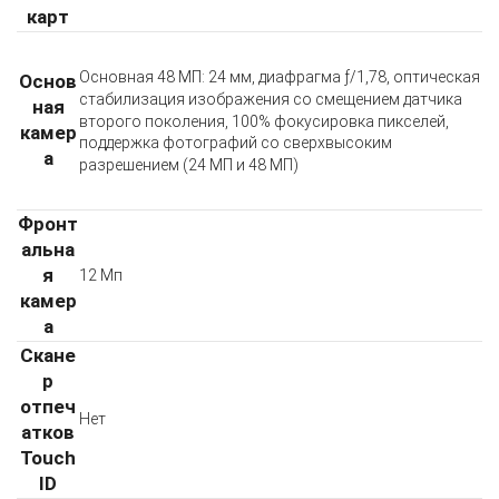
карт
Основная 48 МП: 24 мм, диафрагма ƒ/1,78, оптическая
Основ
стабилизация изображения со смещением датчика
ная
второго поколения, 100% фокусировка пикселей,
камер
поддержка фотографий со сверхвысоким
а
разрешением (24 МП и 48 МП)
Фронт
альна
я
12 Мп
камер
а
Скане
р
отпеч
Нет
атков
Touch
ID