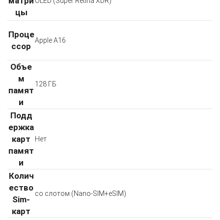
матри
OLED (Super Retina XDR)
цы
Проце
Apple А16
ссор
Объе
м
128 ГБ
памят
и
Подд
ержка
карт
Нет
памят
и
Колич
ество
со слотом (Nano-SIM+eSIM)
Sim-
карт