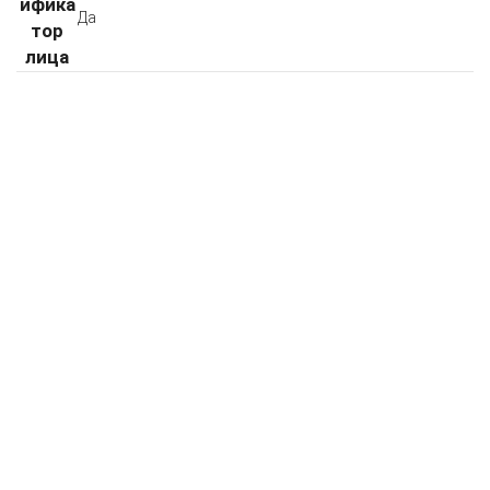
ифика
Да
тор
лица