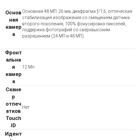
Основная 48 МП: 26 мм, диафрагма ƒ/1,6, оптическая
Основ
стабилизация изображения со смещением датчика
ная
второго поколения, 100% фокусировка пикселей,
камер
поддержка фотографий со сверхвысоким
а
разрешением (24 МП и 48 МП)
Фронт
альна
я
12 Мп
камер
а
Скане
р
отпеч
Нет
атков
Touch
ID
Идент