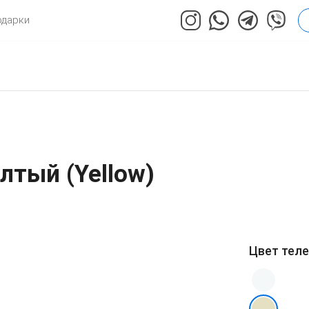
одарки
лтый (Yellow)
Цвет тел