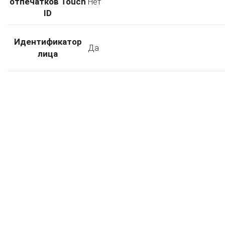
отпечатков Touch
Нет
ID
Идентификатор
Да
лица