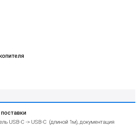
копителя
 поставки
ель USB-C -> USB-C
(длиной 1м), документация