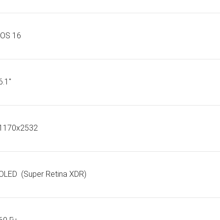
iOS 16
6.1"
1170x2532
OLED
(Super Retina XDR)