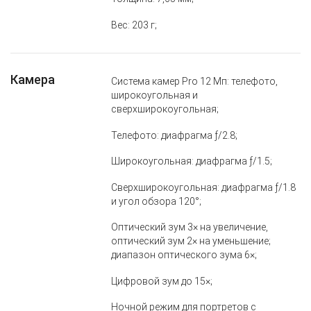
Вес: 203 г;
Камера
Система камер Pro 12 Мп: телефото,
широкоугольная и
сверхширокоугольная;
Телефото: диафрагма ƒ/2.8;
Широкоугольная: диафрагма ƒ/1.5;
Сверхширокоугольная: диафрагма ƒ/1.8
и угол обзора 120°;
Оптический зум 3× на увеличение,
оптический зум 2× на уменьшение;
диапазон оптического зума 6×;
Цифровой зум до 15×;
Ночной режим для портретов с