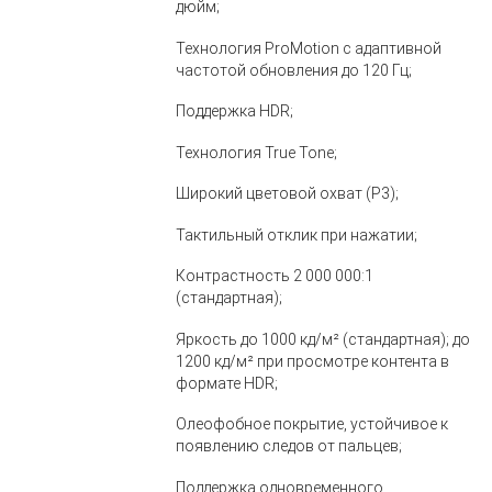
дюйм;
Технология ProMotion с адаптивной
частотой обновления до 120 Гц;
Поддержка HDR;
Технология True Tone;
Широкий цветовой охват (P3);
Тактильный отклик при нажатии;
Контрастность 2 000 000:1
(стандартная);
Яркость до 1000 кд/м² (стандартная); до
1200 кд/м² при просмотре контента в
формате HDR;
Олеофобное покрытие, устойчивое к
появлению следов от пальцев;
Поддержка одновременного