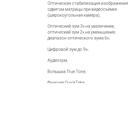
Оптическая стабилизация изображения
сдвигом матрицы при видеосъёмке
(широкоугольная камера);
Оптический зум 3× на увеличение,
оптический зум 2× на уменьшение;
диапазон оптического зума 6×;
Цифровой зум до 9×;
Аудиозум;
Вспышка True Tone;
Функция QuickTake;
Запись замедленного видео 1080р с
частотой 120 или 240 кадров в секунду;
Режим «Таймлапс» со стабилизацией
изображения;
Видео «Таймлапс» в Ночном режиме;