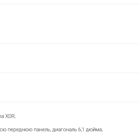
na XDR;
всю переднюю панель, диагональ 6,1 дюйма;