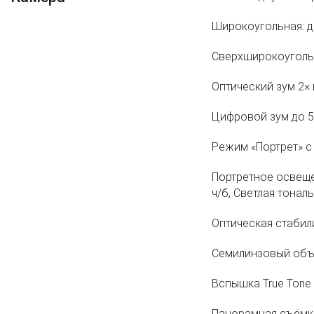
Широкоугольная: ди
Сверхширокоугольна
Оптический зум 2×
Цифровой зум до 5
Режим «Портрет» с
Портретное освещен
ч/б, Светлая тональ
Оптическая стабил
Семилинзовый объе
Вспышка True Tone 
Панорамная съёмка