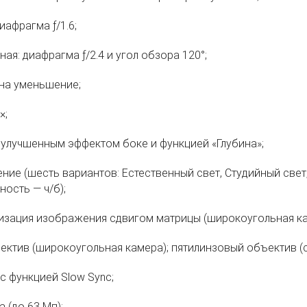
афрагма ƒ/1.6;
я: диафрагма ƒ/2.4 и угол обзора 120°;
 на уменьшение;
×;
 улучшенным эффектом боке и функцией «Глубина»;
ие (шесть вариантов: Естественный свет, Студийный свет,
ность — ч/б);
изация изображения сдвигом матрицы (широкоугольная ка
ктив (широкоугольная камера); пятилинзовый объектив (
с функцией Slow Sync;
 (до 63 Мп);