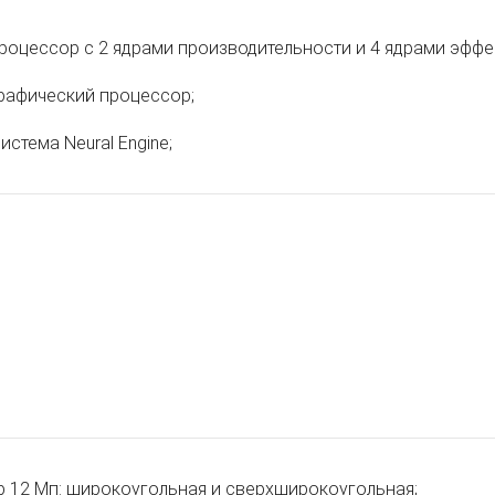
роцессор с 2 ядрами производительности и 4 ядрами эффе
рафический процессор;
истема Neural Engine;
р 12 Мп: широкоугольная и сверхширокоугольная;