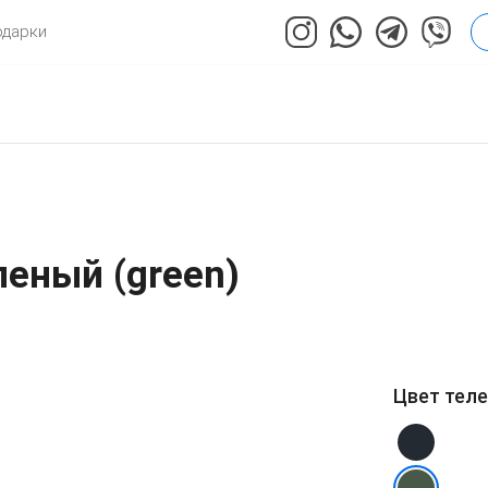
одарки
леный (green)
Цвет тел