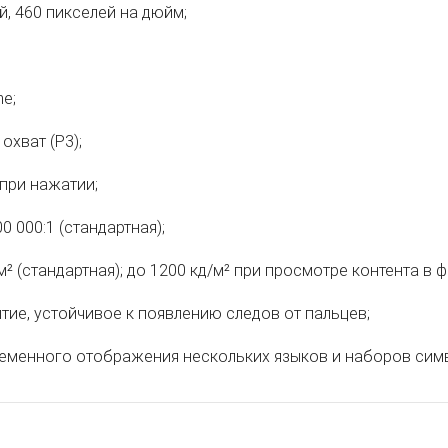
й, 460 пикселей на дюйм;
ne;
охват (P3);
 при нажатии;
0 000:1 (стандартная);
м² (стандартная); до 1200 кд/м² при просмотре контента в 
ие, устойчивое к появлению следов от пальцев;
еменного отображения нескольких языков и наборов сим