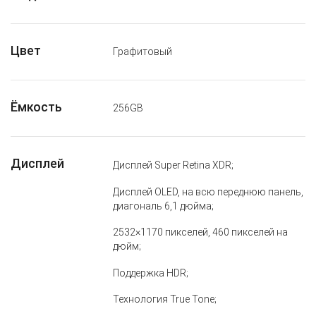
Цвет
Графитовый
Ёмкость
256GB
Дисплей
Дисплей Super Retina XDR;
Дисплей OLED, на всю переднюю панель,
диагональ 6,1 дюйма;
2532×1170 пикселей, 460 пикселей на
дюйм;
Поддержка HDR;
Технология True Tone;