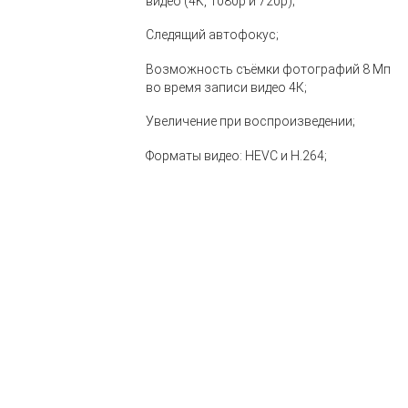
видео (4K, 1080p и 720p);
Следящий автофокус;
Возможность съёмки фотографий 8 Мп
во время записи видео 4К;
Увеличение при воспроизведении;
Форматы видео: HEVC и H.264;
Стереозвук;
Фронтальная
Камера 12 Мп;
камера
Диафрагма ƒ/2.2;
TrueDepth
Режим «Портрет» с улучшенным
эффектом боке и функцией «Глубина»;
Портретное освещение (шесть
вариантов: Естественный свет,