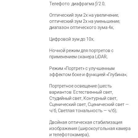
Телефото: диафрагма ƒ/2.0;
Оптический зум 2x на увеличение;
оптический зум 2x на уменьшение;
диапазон оптического зума 4x;
Цифровой зум до 10x;
Ночной режим для портретов с
применением сканера LiDAR;
Режим «Портрет» с улучшенным
эффектом боке и функцией «Глубина»;
Портретное освещение (шесть
вариантов: Естественный свет,
Студийный свет, Контурный свет,
Сценический свет, Сценический свет —
ч/б, Светлая тональность — ч/б);
Двойная оптическая стабилизация
изображения (широкоугольная камера
и телефотокамера);