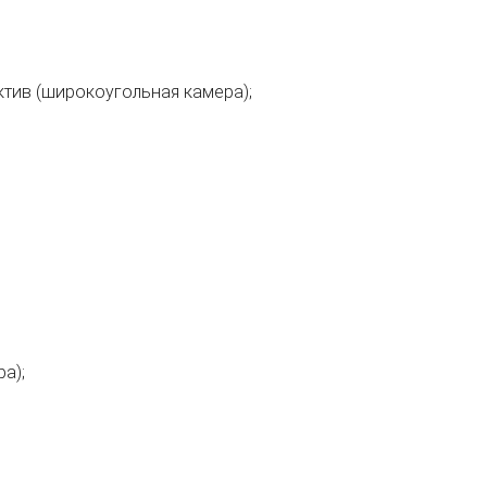
тив (широкоугольная камера);
а);