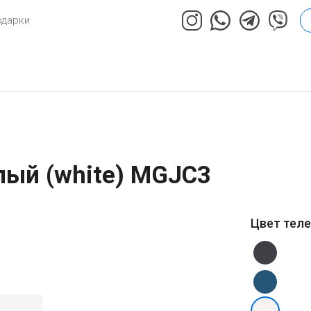
одарки
лый (white) MGJC3
Цвет тел