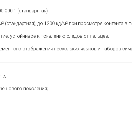
0 000:1 (стандартная);
м² (стандартная); до 1200 кд/м² при просмотре контента в 
ие, устойчивое к появлению следов от пальцев;
еменного отображения нескольких языков и наборов сим
ic;
ine нового поколения;