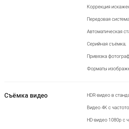
Коррекция искажен
Передовая система
Автоматическая ст
Серийная съёмка;
Привязка фотограф
Форматы изображен
Съёмка видео
HDR‑видео в станда
Видео 4K с частотой
HD‑видео 1080p с ч