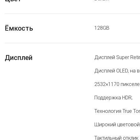
Ёмкость
128GB
Дисплей
Дисплей Super Reti
Дисплей OLED, на 
2532×1170 пикселе
Поддержка HDR;
Технология True To
Широкий цветовой 
Тактильный отклик