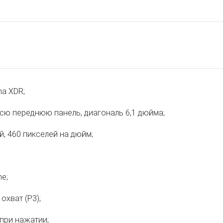
na XDR;
всю переднюю панель, диагональ 6,1 дюйма;
й, 460 пикселей на дюйм;
ne;
охват (P3);
 при нажатии;