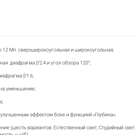
р 12 Мп: сверхширокоугольная и широкоугольная;
я: диафрагма ƒ/2.4 и угол обзора 120°;
афрагма ƒ/1.6;
 на уменьшение;
x;
 улучшенным эффектом боке и функцией «Глубина»;
ие (шесть вариантов: Естественный свет, Студийный свет,
ность — ч/б);