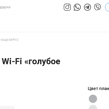
одарки
y blue) MYFY2
 Wi-Fi «голубое
Цвет пла