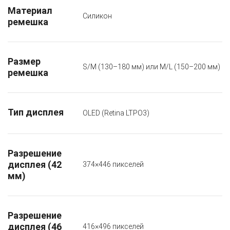
Материал
Силикон
ремешка
Размер
S/M (130–180 мм) или M/L (150–200 мм)
ремешка
Тип дисплея
OLED (Retina LTPO3)
Разрешение
дисплея (42
374×446 пикселей
мм)
Разрешение
дисплея (46
416×496 пикселей