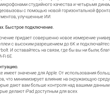
 микрофонами студийного качества и четырьмя дина
идеовызовы с помощью новой горизонтальной фронта
ументов, улучшенные ИИ.
ах. Быстрое подключение.
чение придает совершенно новое измерение универс
плеи с высоким разрешением до 6K и подключайтесь
olt. И оставайтесь на связи, где бы вы ни были, бл
Fi 6E.
итуацию.
кже имеет значение для Apple. От использования боль
ов, что минимизирует влияние на окружающую среду
орые дают вам больше контроля над вашими данными
рые делают iPad доступным для всех.