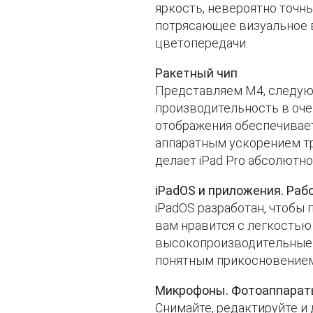
яркость, невероятно точны
потрясающее визуальное в
цветопередачи.
Ракетный чип
Представляем M4, следую
производительность в оче
отображения обеспечивает
аппаратным ускорением тр
делает iPad Pro абсолютн
iPadOS и приложения. Раб
iPadOS разработан, чтобы
вам нравится с легкостью
высокопроизводительные и
понятным прикосновением
Микрофоны. Фотоаппараты
Снимайте, редактируйте и