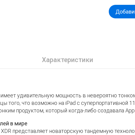
Добавит
Характеристики
 имеет удивительную мощность в невероятно тонком
ицы того, что возможно на iPad с суперпортативной 
онким продуктом, который когда-либо создавала Appl
лей в мире
na XDR представляет новаторскую тандемную технол