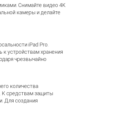
миками. Снимайте видео 4K
льной камеры и делайте
альности iPad Pro.
 к устройствам хранения
агодаря чрезвычайно
шего количества
. К средствам защиты
. Для создания