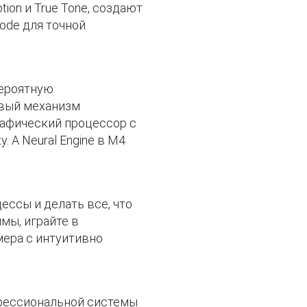
ion и True Tone, создают
ode для точной
вероятную
овый механизм
рафический процессор с
 А Neural Engine в M4
ессы и делать все, что
мы, играйте в
мера с интуитивно
офессиональной системы