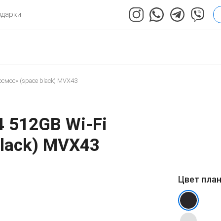
одарки
осмос» (space black) MVX43
4 512GB Wi-Fi
black) MVX43
Цвет пла