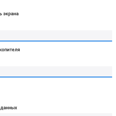
ь экрана
копителя
 данных