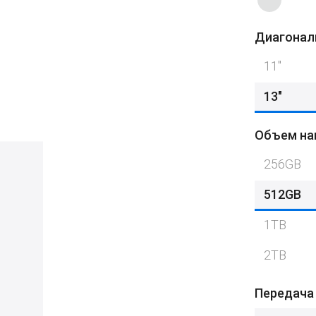
Диагонал
11″
13"
Объем на
256GB
512GB
1TB
2TB
Передача