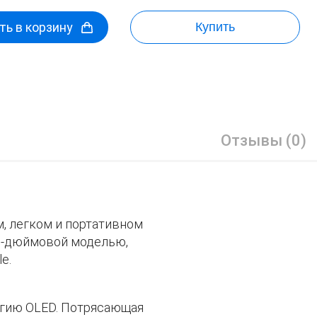
ь в корзину
Купить
Отзывы (0)
, легком и портативном
11-дюймовой моделью,
e.
огию OLED. Потрясающая