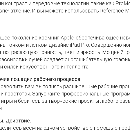
й контраст и передовые технологии, такие как ProMot
печатление. И вы можете использовать Reference M
щее поколение кремния Apple, обеспечивающее не
нь тонком и легком дизайне iPad Pro. Совершенно н
 потрясающую точность, цвет и яркость. Мощный г
ассировки лучей создает сногсшибательную графику.
ой силой искусственного интеллекта.
очие лошадки рабочего процесса.
 позволить вам выполнять расширенные рабочие проц
 и простотой. Запускайте профессиональные програм
гры и беритесь за творческие проекты любого раз
.
. Действие.
 делитесь всем на одном устройстве с помощью пр